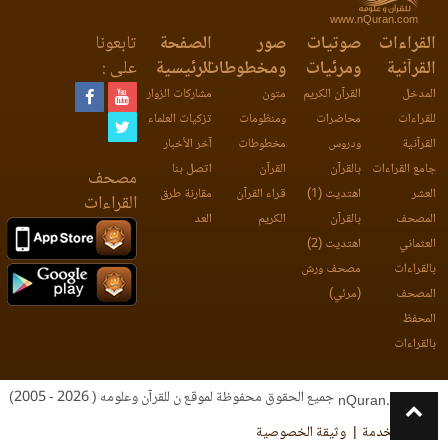
www.nQuran.com
القراءات
صوتيات
صور
الصفحة
تابعونا
القرآنية
ومرئيات
ومخطوطات
الرئيسية
على :
المدخل
القرآن الكريم
متون
مشاركات الزوار
للقراءات
محاضرات
ومنظومات
تزكيات العلماء
القرآنية
ودروس
مخطوطات
آخر الأخبار
جامع القراءات
بالقرآن
القرآن
اتصل بنا
مصحف
العشر
اهتديت (1)
قراء القرآن
مقارنة طرق
القراءات
المصحف
بالقرآن
الكريم
العد
العثماني
اهتديت (2)
بالقراءات
مصحف ورش
المصحف
(مرئي)
المحفظ
بالقراءات
جميع الحقوق محفوظة لموقع ن للقرآن وعلومه ( 2026 - 2005)
nQuran.com
اتفاقية الخدمة
وثيقة الخصوصية