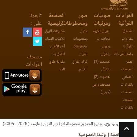
www.nQuran.com
القراءات
صوتيات
صور
الصفحة
تابعونا
القرآنية
ومرئيات
ومخطوطات
الرئيسية
على :
المدخل
القرآن الكريم
متون
مشاركات الزوار
للقراءات
محاضرات
ومنظومات
تزكيات العلماء
القرآنية
ودروس
مخطوطات
آخر الأخبار
جامع القراءات
بالقرآن
القرآن
اتصل بنا
مصحف
العشر
اهتديت (1)
قراء القرآن
مقارنة طرق
القراءات
المصحف
بالقرآن
الكريم
العد
العثماني
اهتديت (2)
بالقراءات
مصحف ورش
المصحف
(مرئي)
المحفظ
بالقراءات
جميع الحقوق محفوظة لموقع ن للقرآن وعلومه ( 2026 - 2005)
nQuran.com
اتفاقية الخدمة
وثيقة الخصوصية