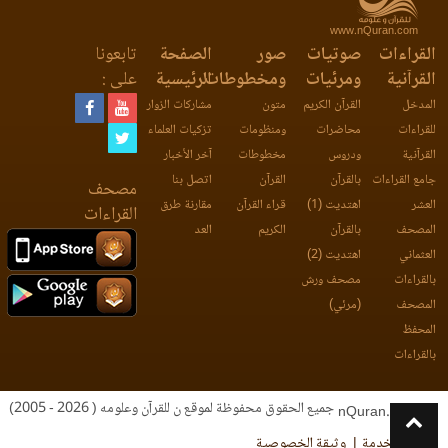
www.nQuran.com
القراءات
صوتيات
صور
الصفحة
تابعونا
القرآنية
ومرئيات
ومخطوطات
الرئيسية
على :
المدخل
القرآن الكريم
متون
مشاركات الزوار
للقراءات
محاضرات
ومنظومات
تزكيات العلماء
القرآنية
ودروس
مخطوطات
آخر الأخبار
جامع القراءات
بالقرآن
القرآن
اتصل بنا
مصحف
العشر
اهتديت (1)
قراء القرآن
مقارنة طرق
القراءات
المصحف
بالقرآن
الكريم
العد
العثماني
اهتديت (2)
بالقراءات
مصحف ورش
المصحف
(مرئي)
المحفظ
بالقراءات
جميع الحقوق محفوظة لموقع ن للقرآن وعلومه ( 2026 - 2005)
nQuran.com
اتفاقية الخدمة
وثيقة الخصوصية