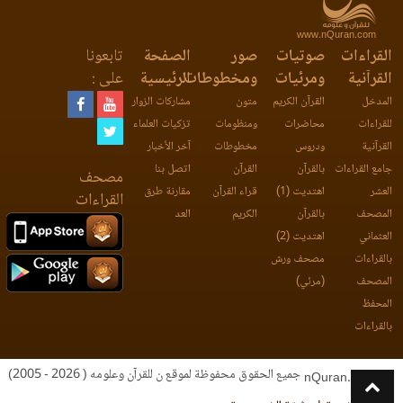
www.nQuran.com
القراءات
صوتيات
صور
الصفحة
تابعونا
القرآنية
ومرئيات
ومخطوطات
الرئيسية
على :
المدخل
القرآن الكريم
متون
مشاركات الزوار
للقراءات
محاضرات
ومنظومات
تزكيات العلماء
القرآنية
ودروس
مخطوطات
آخر الأخبار
جامع القراءات
بالقرآن
القرآن
اتصل بنا
مصحف
العشر
اهتديت (1)
قراء القرآن
مقارنة طرق
القراءات
المصحف
بالقرآن
الكريم
العد
العثماني
اهتديت (2)
بالقراءات
مصحف ورش
المصحف
(مرئي)
المحفظ
بالقراءات
جميع الحقوق محفوظة لموقع ن للقرآن وعلومه ( 2026 - 2005)
nQuran.com