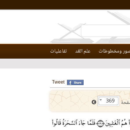
ور ومخطوطات
علم العَّد
تفاعليات
Tweet
369
فحة