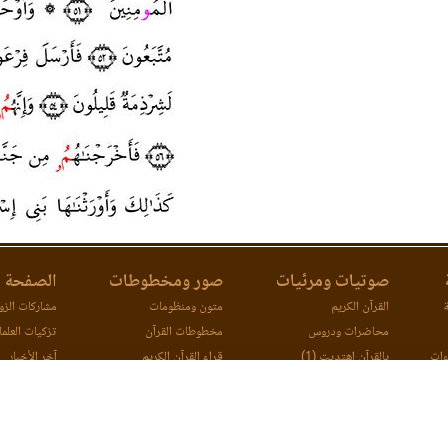
صوتيات ومرئيات
صور ومخطوطات
الصفحة ا
ة
القرآن الكريم
متون ومنظومات
مشاركات الزوا
محاضرات ودروس
مخطوطات القرآن
تزكيات العلما
ءات
بالقرآن اهتديت (1)
قراء القرآن الكريم
آخر الأخبار
ات
بالقرآن اهتديت (2)
اتصل بنا
مصحف ورش (مرئي)
مقارنة طرق ا