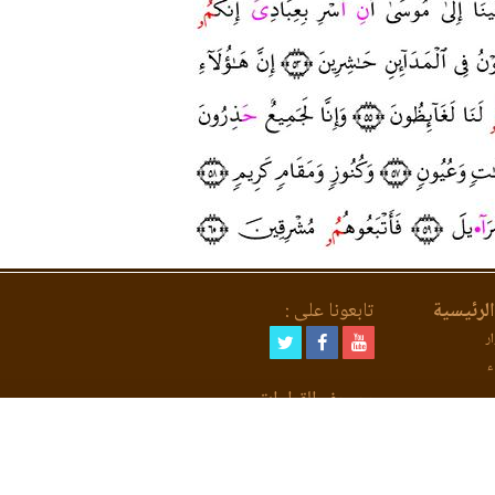
لرئيسية
تابعونا على :
ر
ء
مصحف القراءات
لعد