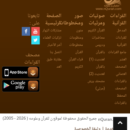
www.nQuran.com
القراءات
صوتيات
صور
الصفحة
تابعونا
القرآنية
ومرئيات
ومخطوطات
الرئيسية
على :
المدخل
القرآن الكريم
متون
مشاركات الزوار
للقراءات
محاضرات
ومنظومات
تزكيات العلماء
القرآنية
ودروس
مخطوطات
آخر الأخبار
جامع القراءات
بالقرآن
القرآن
اتصل بنا
مصحف
العشر
اهتديت (1)
قراء القرآن
مقارنة طرق
القراءات
المصحف
بالقرآن
الكريم
العد
العثماني
اهتديت (2)
بالقراءات
مصحف ورش
المصحف
(مرئي)
المحفظ
بالقراءات
جميع الحقوق محفوظة لموقع ن للقرآن وعلومه ( 2026 - 2005)
nQuran.com
اتفاقية الخدمة
وثيقة الخصوصية