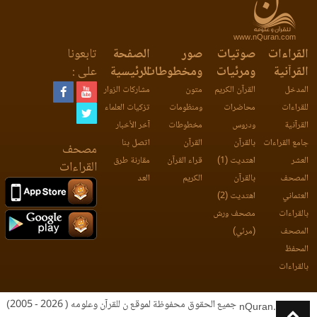
www.nQuran.com
القراءات
صوتيات
صور
الصفحة
تابعونا
القرآنية
ومرئيات
ومخطوطات
الرئيسية
على :
المدخل
القرآن الكريم
متون
مشاركات الزوار
للقراءات
محاضرات
ومنظومات
تزكيات العلماء
القرآنية
ودروس
مخطوطات
آخر الأخبار
جامع القراءات
بالقرآن
القرآن
اتصل بنا
مصحف
العشر
اهتديت (1)
قراء القرآن
مقارنة طرق
القراءات
المصحف
بالقرآن
الكريم
العد
العثماني
اهتديت (2)
بالقراءات
مصحف ورش
المصحف
(مرئي)
المحفظ
بالقراءات
جميع الحقوق محفوظة لموقع ن للقرآن وعلومه ( 2026 - 2005)
nQuran.com