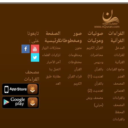
www.nQuran.com
القراءات
صوتيات
صور
الصفحة
تابعونا
القرآنية
ومرئيات
ومخطوطات
الرئيسية
على :
المدخل
القرآن الكريم
متون
مشاركات الزوار
للقراءات
محاضرات
ومنظومات
تزكيات العلماء
القرآنية
ودروس
مخطوطات
آخر الأخبار
جامع القراءات
بالقرآن
القرآن
اتصل بنا
مصحف
العشر
اهتديت (1)
قراء القرآن
مقارنة طرق
القراءات
المصحف
بالقرآن
الكريم
العد
العثماني
اهتديت (2)
بالقراءات
مصحف ورش
المصحف
(مرئي)
المحفظ
بالقراءات