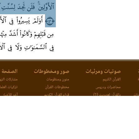
صوتيات ومرئيات
صور ومخطوطات
الصفحة ا
ة
القرآن الكريم
متون ومنظومات
مشاركات الزوا
محاضرات ودروس
مخطوطات القرآن
تزكيات العلما
ءات
بالقرآن اهتديت (1)
قراء القرآن الكريم
آخر الأخبار
ات
بالقرآن اهتديت (2)
اتصل بنا
مصحف ورش (مرئي)
مقارنة طرق ا