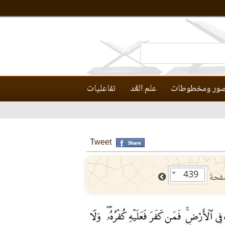
ور ومخطوطات
علم العَّد
تفاعليات
Tweet
439
فحة