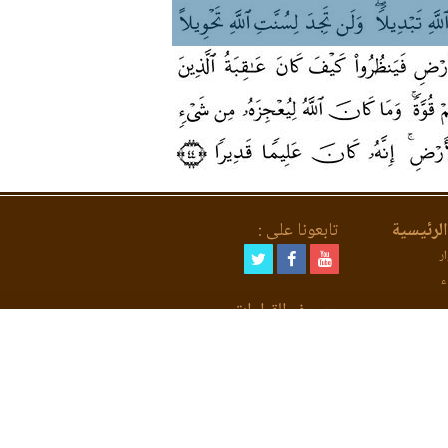
لرئيسية
تابعونا على :
ر
ء
مصحف القراءات
لعد