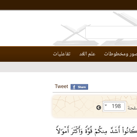
ور ومخطوطات
علم العَّد
تفاعليات
Tweet
198
فحة