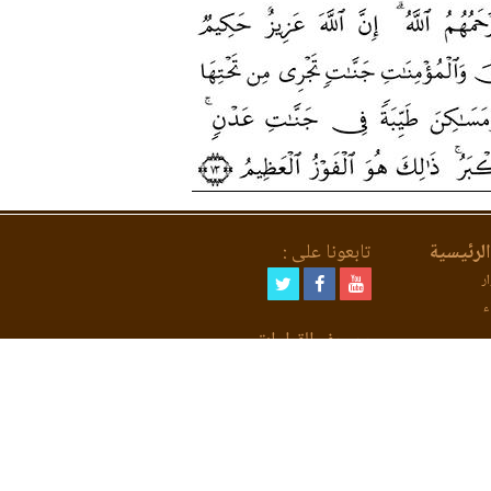
لرئيسية
تابعونا على :
ر
ء
مصحف القراءات
لعد