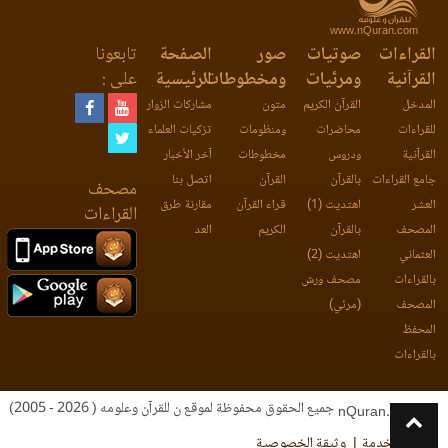
www.nQuran.com
القراءات
صوتيات
صور
الصفحة
تابعونا
القرآنية
ومرئيات
ومخطوطات
الرئيسية
على :
المدخل
القرآن الكريم
متون
مشاركات الزوار
للقراءات
محاضرات
ومنظومات
تزكيات العلماء
القرآنية
ودروس
مخطوطات
آخر الأخبار
جامع القراءات
بالقرآن
القرآن
اتصل بنا
مصحف
العشر
اهتديت (1)
قراء القرآن
مقارنة طرق
القراءات
المصحف
بالقرآن
الكريم
العد
العثماني
اهتديت (2)
بالقراءات
مصحف ورش
المصحف
(مرئي)
المحفظ
بالقراءات
جميع الحقوق محفوظة لموقع ن للقرآن وعلومه ( 2026 - 2005)
nQuran.com
اتفاقية الخدمة
وثيقة الخصوصية