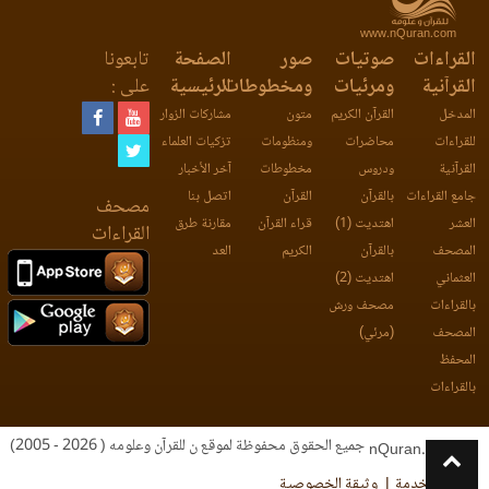
www.nQuran.com
القراءات
صوتيات
صور
الصفحة
تابعونا
القرآنية
ومرئيات
ومخطوطات
الرئيسية
على :
المدخل
القرآن الكريم
متون
مشاركات الزوار
للقراءات
محاضرات
ومنظومات
تزكيات العلماء
القرآنية
ودروس
مخطوطات
آخر الأخبار
جامع القراءات
بالقرآن
القرآن
اتصل بنا
مصحف
العشر
اهتديت (1)
قراء القرآن
مقارنة طرق
القراءات
المصحف
بالقرآن
الكريم
العد
العثماني
اهتديت (2)
بالقراءات
مصحف ورش
المصحف
(مرئي)
المحفظ
بالقراءات
جميع الحقوق محفوظة لموقع ن للقرآن وعلومه ( 2026 - 2005)
nQuran.com
اتفاقية الخدمة
وثيقة الخصوصية