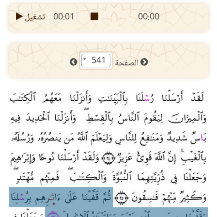
00:00
00:01
تشغيل
541
الصفحة