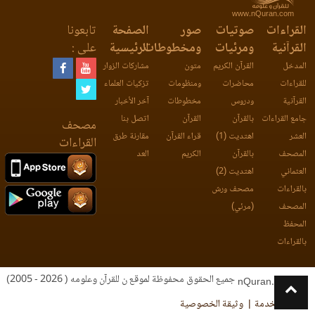
www.nQuran.com
القراءات
صوتيات
صور
الصفحة
تابعونا
القرآنية
ومرئيات
ومخطوطات
الرئيسية
على :
المدخل
القرآن الكريم
متون
مشاركات الزوار
للقراءات
محاضرات
ومنظومات
تزكيات العلماء
القرآنية
ودروس
مخطوطات
آخر الأخبار
جامع القراءات
بالقرآن
القرآن
اتصل بنا
مصحف
العشر
اهتديت (1)
قراء القرآن
مقارنة طرق
القراءات
المصحف
بالقرآن
الكريم
العد
العثماني
اهتديت (2)
بالقراءات
مصحف ورش
المصحف
(مرئي)
المحفظ
بالقراءات
جميع الحقوق محفوظة لموقع ن للقرآن وعلومه ( 2026 - 2005)
nQuran.com
اتفاقية الخدمة
وثيقة الخصوصية