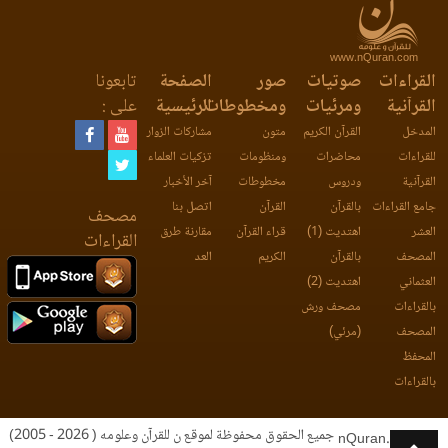
www.nQuran.com
القراءات
صوتيات
صور
الصفحة
تابعونا
القرآنية
ومرئيات
ومخطوطات
الرئيسية
على :
المدخل
القرآن الكريم
متون
مشاركات الزوار
للقراءات
محاضرات
ومنظومات
تزكيات العلماء
القرآنية
ودروس
مخطوطات
آخر الأخبار
جامع القراءات
بالقرآن
القرآن
اتصل بنا
مصحف
العشر
اهتديت (1)
قراء القرآن
مقارنة طرق
القراءات
المصحف
بالقرآن
الكريم
العد
العثماني
اهتديت (2)
بالقراءات
مصحف ورش
المصحف
(مرئي)
المحفظ
بالقراءات
جميع الحقوق محفوظة لموقع ن للقرآن وعلومه ( 2026 - 2005)
nQuran.com