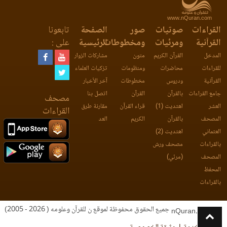
www.nQuran.com
القراءات
صوتيات
صور
الصفحة
تابعونا
القرآنية
ومرئيات
ومخطوطات
الرئيسية
على :
المدخل
القرآن الكريم
متون
مشاركات الزوار
للقراءات
محاضرات
ومنظومات
تزكيات العلماء
القرآنية
ودروس
مخطوطات
آخر الأخبار
جامع القراءات
بالقرآن
القرآن
اتصل بنا
مصحف
العشر
اهتديت (1)
قراء القرآن
مقارنة طرق
القراءات
المصحف
بالقرآن
الكريم
العد
العثماني
اهتديت (2)
بالقراءات
مصحف ورش
المصحف
(مرئي)
المحفظ
بالقراءات
جميع الحقوق محفوظة لموقع ن للقرآن وعلومه ( 2026 - 2005)
nQuran.com