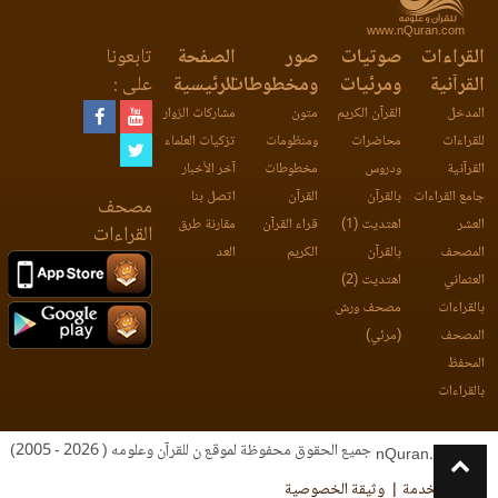
www.nQuran.com
القراءات
صوتيات
صور
الصفحة
تابعونا
القرآنية
ومرئيات
ومخطوطات
الرئيسية
على :
المدخل
القرآن الكريم
متون
مشاركات الزوار
للقراءات
محاضرات
ومنظومات
تزكيات العلماء
القرآنية
ودروس
مخطوطات
آخر الأخبار
جامع القراءات
بالقرآن
القرآن
اتصل بنا
مصحف
العشر
اهتديت (1)
قراء القرآن
مقارنة طرق
القراءات
المصحف
بالقرآن
الكريم
العد
العثماني
اهتديت (2)
بالقراءات
مصحف ورش
المصحف
(مرئي)
المحفظ
بالقراءات
جميع الحقوق محفوظة لموقع ن للقرآن وعلومه ( 2026 - 2005)
nQuran.com
اتفاقية الخدمة
وثيقة الخصوصية