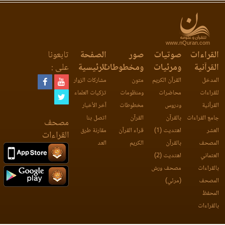
www.nQuran.com
القراءات
صوتيات
صور
الصفحة
تابعونا
القرآنية
ومرئيات
ومخطوطات
الرئيسية
على :
المدخل
القرآن الكريم
متون
مشاركات الزوار
للقراءات
محاضرات
ومنظومات
تزكيات العلماء
القرآنية
ودروس
مخطوطات
آخر الأخبار
جامع القراءات
بالقرآن
القرآن
اتصل بنا
مصحف
العشر
اهتديت (1)
قراء القرآن
مقارنة طرق
القراءات
المصحف
بالقرآن
الكريم
العد
العثماني
اهتديت (2)
بالقراءات
مصحف ورش
المصحف
(مرئي)
المحفظ
بالقراءات