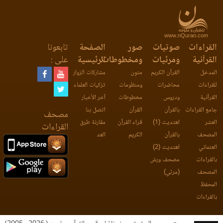
www.nQuran.com
القراءات
صوتيات
صور
الصفحة
تابعونا
القرآنية
ومرئيات
ومخطوطات
الرئيسية
على :
المدخل
القرآن الكريم
متون
مشاركات الزوار
للقراءات
محاضرات
ومنظومات
تزكيات العلماء
القرآنية
ودروس
مخطوطات
آخر الأخبار
جامع القراءات
بالقرآن
القرآن
اتصل بنا
مصحف
العشر
اهتديت (1)
قراء القرآن
مقارنة طرق
القراءات
المصحف
بالقرآن
الكريم
العد
العثماني
اهتديت (2)
بالقراءات
مصحف ورش
المصحف
(مرئي)
المحفظ
بالقراءات