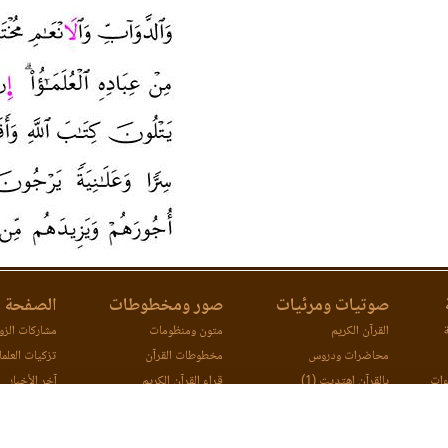
صوتيات ومرئيات
صور ومخطوطات
الصفحة ا
ة
القرآن الكريم
متون ومنظومات
مشاركات الزوا
محاضرات ودروس
مخطوطات القرآن
تزكيات العلما
ءات
بالقرآن اهتديت (1)
قراء القرآن الكريم
آخر الأخبار
ات
بالقرآن اهتديت (2)
اتصل بنا
مصحف ورش (مرئي)
مقارنة طرق ا