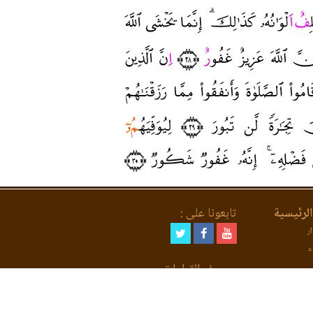
لرئيسية
تابعونا على :
ر
ء
مصحف القراءات
لعد