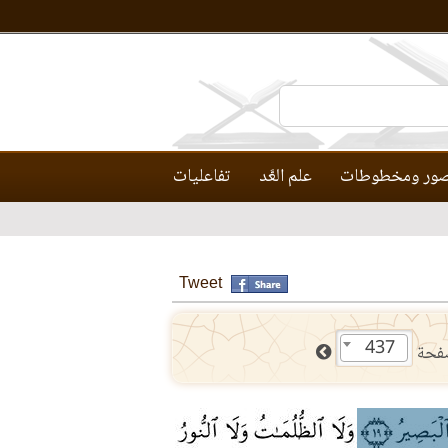
ور ومخطوطات
علم العَّد
تفاعليات
Tweet
437
فحة