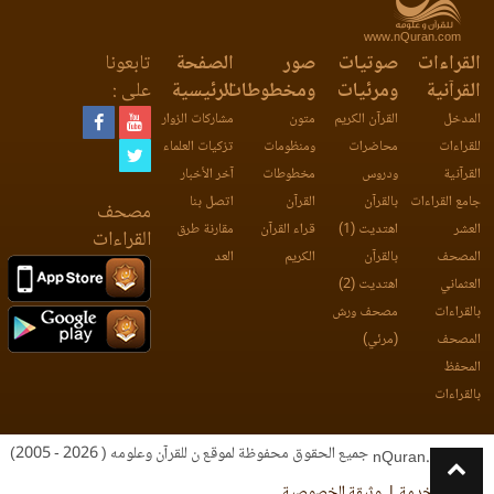
www.nQuran.com
القراءات
صوتيات
صور
الصفحة
تابعونا
القرآنية
ومرئيات
ومخطوطات
الرئيسية
على :
المدخل
القرآن الكريم
متون
مشاركات الزوار
للقراءات
محاضرات
ومنظومات
تزكيات العلماء
القرآنية
ودروس
مخطوطات
آخر الأخبار
جامع القراءات
بالقرآن
القرآن
اتصل بنا
مصحف
العشر
اهتديت (1)
قراء القرآن
مقارنة طرق
القراءات
المصحف
بالقرآن
الكريم
العد
العثماني
اهتديت (2)
بالقراءات
مصحف ورش
المصحف
(مرئي)
المحفظ
بالقراءات
جميع الحقوق محفوظة لموقع ن للقرآن وعلومه ( 2026 - 2005)
nQuran.com
اتفاقية الخدمة
وثيقة الخصوصية