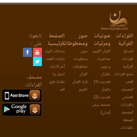
www.nQuran.com
القراءات
صوتيات
صور
الصفحة
تابعونا
القرآنية
ومرئيات
ومخطوطات
الرئيسية
على :
المدخل
القرآن الكريم
متون
مشاركات الزوار
للقراءات
محاضرات
ومنظومات
تزكيات العلماء
القرآنية
ودروس
مخطوطات
آخر الأخبار
جامع القراءات
بالقرآن
القرآن
اتصل بنا
مصحف
العشر
اهتديت (1)
قراء القرآن
مقارنة طرق
القراءات
المصحف
بالقرآن
الكريم
العد
العثماني
اهتديت (2)
بالقراءات
مصحف ورش
المصحف
(مرئي)
المحفظ
بالقراءات