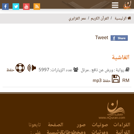
الرئيسية
القرآن الكريم
عمر القزابري
Tweet
الغاشية
رواية : ورش عن نافع ، مرتل
عدد الزيارات: 5997
حفظ
RM
حفظ mp3
www.nQuran.com
القراءات
صوتيات
صور
الصفحة
تابعونا
القرآنية
ومرئيات
ومخطوطات
الرئيسية
على :