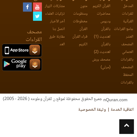
المدخل
القرآن الكريم
متون
مشاركات الزوار
للقراءات
محاضرات
ومنظومات
تزكيات العلماء
القرآنية
ودروس
مخطوطات
آخر الأخبار
جامع القراءات
بالقرآن
القرآن
اتصل بنا
مصحف
العشر
اهتديت (1)
قراء القرآن
مقارنة طرق
القراءات
المصحف
بالقرآن
الكريم
العد
العثماني
اهتديت (2)
بالقراءات
مصحف ورش
المصحف
(مرئي)
المحفظ
بالقراءات
جميع الحقوق محفوظة لموقع ن للقرآن وعلومه ( 2026 - 2005)
nQuran.com
اتفاقية الخدمة
وثيقة الخصوصية