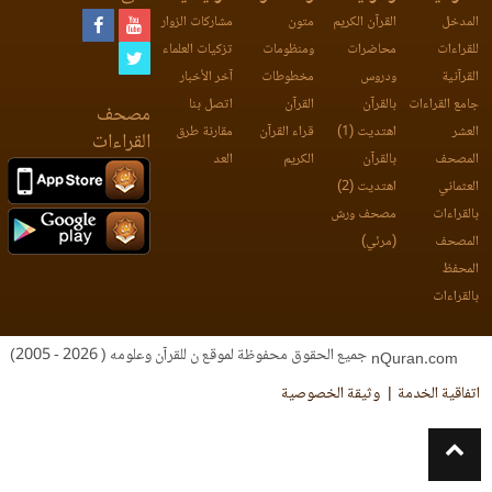
المدخل
القرآن الكريم
متون
مشاركات الزوار
للقراءات
محاضرات
ومنظومات
تزكيات العلماء
القرآنية
ودروس
مخطوطات
آخر الأخبار
جامع القراءات
بالقرآن
القرآن
اتصل بنا
مصحف
العشر
اهتديت (1)
قراء القرآن
مقارنة طرق
القراءات
المصحف
بالقرآن
الكريم
العد
العثماني
اهتديت (2)
بالقراءات
مصحف ورش
المصحف
(مرئي)
المحفظ
بالقراءات
جميع الحقوق محفوظة لموقع ن للقرآن وعلومه ( 2026 - 2005)
nQuran.com
اتفاقية الخدمة
وثيقة الخصوصية