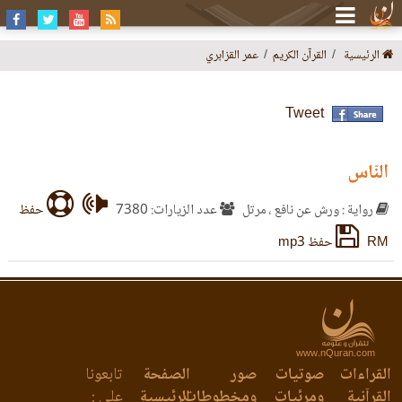
الرئيسية
القرآن الكريم
عمر القزابري
Tweet
النّاس
رواية : ورش عن نافع ، مرتل
عدد الزيارات: 7380
حفظ
RM
حفظ mp3
www.nQuran.com
القراءات
صوتيات
صور
الصفحة
تابعونا
القرآنية
ومرئيات
ومخطوطات
الرئيسية
على :