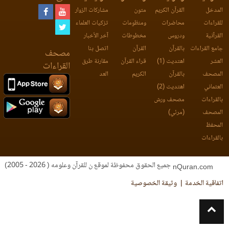
المدخل
القرآن الكريم
متون
مشاركات الزوار
للقراءات
محاضرات
ومنظومات
تزكيات العلماء
القرآنية
ودروس
مخطوطات
آخر الأخبار
جامع القراءات
بالقرآن
القرآن
اتصل بنا
مصحف
العشر
اهتديت (1)
قراء القرآن
مقارنة طرق
القراءات
المصحف
بالقرآن
الكريم
العد
العثماني
اهتديت (2)
بالقراءات
مصحف ورش
المصحف
(مرئي)
المحفظ
بالقراءات
جميع الحقوق محفوظة لموقع ن للقرآن وعلومه ( 2026 - 2005)
nQuran.com
اتفاقية الخدمة
وثيقة الخصوصية