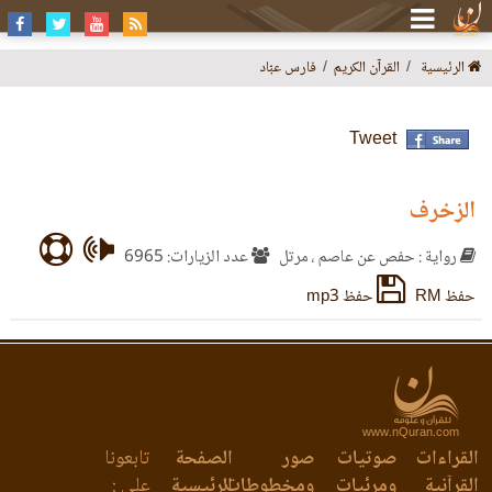
الرئيسية
القرآن الكريم
فارس عبّاد
Tweet
الزخرف
رواية : حفص عن عاصم ، مرتل
عدد الزيارات: 6965
حفظ RM
حفظ mp3
www.nQuran.com
القراءات
صوتيات
صور
الصفحة
تابعونا
القرآنية
ومرئيات
ومخطوطات
الرئيسية
على :