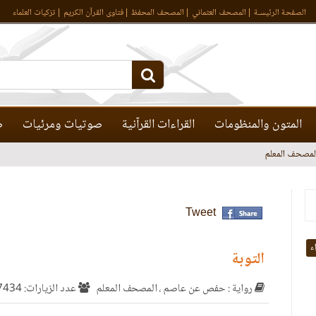
الصفحة الرئيسـة
المصحف العثماني
المصحف المحفظ
فتاوى القرآن الكريم
تزكيات العلماء
المتون والمنظومات
القراءات القرآنية
صوتيات ومرئيات
ص
لمصحف المعلم
Tweet
اء
التوبة
رواية : حفص عن عاصم ، المصحف المعلم
عدد الزيارات: 7434