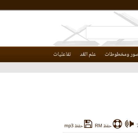
ور ومخطوطات
علم العَّد
تفاعليات
حفظ RM
حفظ mp3