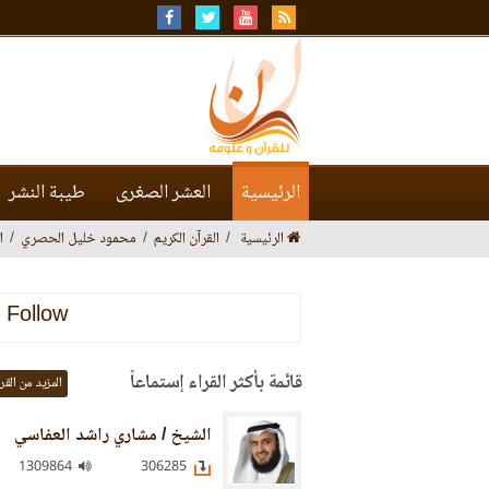
الرئيسية
العشر الصغرى
طيبة النشر
الرئيسية
القرآن الكريم
محمود خليل الحصري
ا
Follow
قائمة بأكثر القراء إستماعاً
المزيد من القر
الشيخ / مشاري راشد العفاسي
1309864
306285