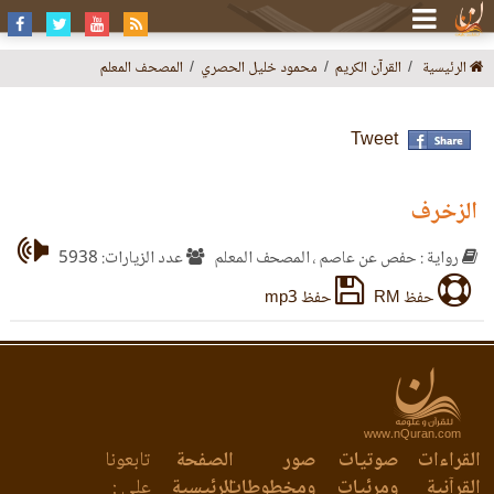
الرئيسية
القرآن الكريم
محمود خليل الحصري
المصحف المعلم
Tweet
الزخرف
رواية : حفص عن عاصم ، المصحف المعلم
عدد الزيارات: 5938
حفظ RM
حفظ mp3
www.nQuran.com
القراءات
صوتيات
صور
الصفحة
تابعونا
القرآنية
ومرئيات
ومخطوطات
الرئيسية
على :