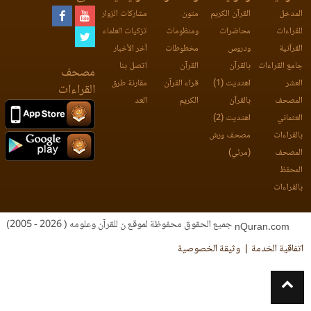
المدخل
القرآن الكريم
متون
مشاركات الزوار
للقراءات
محاضرات
ومنظومات
تزكيات العلماء
القرآنية
ودروس
مخطوطات
آخر الأخبار
جامع القراءات
بالقرآن
القرآن
اتصل بنا
مصحف
العشر
اهتديت (1)
قراء القرآن
مقارنة طرق
القراءات
المصحف
بالقرآن
الكريم
العد
العثماني
اهتديت (2)
بالقراءات
مصحف ورش
المصحف
(مرئي)
المحفظ
بالقراءات
جميع الحقوق محفوظة لموقع ن للقرآن وعلومه ( 2026 - 2005)
nQuran.com
اتفاقية الخدمة
وثيقة الخصوصية