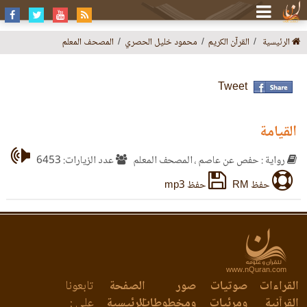
الرئيسية
القرآن الكريم
محمود خليل الحصري
المصحف المعلم
Tweet
القيامة
رواية : حفص عن عاصم ، المصحف المعلم
عدد الزيارات: 6453
حفظ RM
حفظ mp3
www.nQuran.com
القراءات
صوتيات
صور
الصفحة
تابعونا
القرآنية
ومرئيات
ومخطوطات
الرئيسية
على :