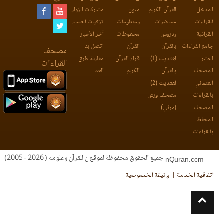
المدخل
القرآن الكريم
متون
مشاركات الزوار
للقراءات
محاضرات
ومنظومات
تزكيات العلماء
القرآنية
ودروس
مخطوطات
آخر الأخبار
جامع القراءات
بالقرآن
القرآن
اتصل بنا
مصحف
العشر
اهتديت (1)
قراء القرآن
مقارنة طرق
القراءات
المصحف
بالقرآن
الكريم
العد
العثماني
اهتديت (2)
بالقراءات
مصحف ورش
المصحف
(مرئي)
المحفظ
بالقراءات
جميع الحقوق محفوظة لموقع ن للقرآن وعلومه ( 2026 - 2005)
nQuran.com
اتفاقية الخدمة
وثيقة الخصوصية