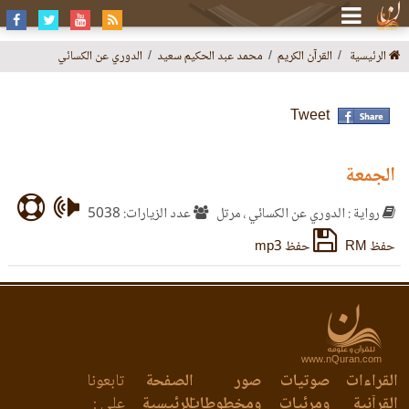
الرئيسية
القرآن الكريم
محمد عبد الحكيم سعيد
الدوري عن الكسائي
Tweet
الجمعة
رواية : الدوري عن الكسائي ، مرتل
عدد الزيارات: 5038
حفظ RM
حفظ mp3
www.nQuran.com
القراءات
صوتيات
صور
الصفحة
تابعونا
القرآنية
ومرئيات
ومخطوطات
الرئيسية
على :