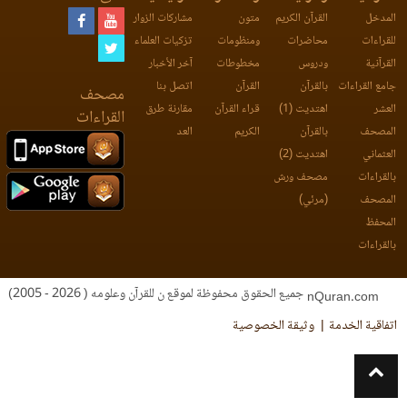
المدخل
القرآن الكريم
متون
مشاركات الزوار
للقراءات
محاضرات
ومنظومات
تزكيات العلماء
القرآنية
ودروس
مخطوطات
آخر الأخبار
جامع القراءات
بالقرآن
القرآن
اتصل بنا
مصحف
العشر
اهتديت (1)
قراء القرآن
مقارنة طرق
القراءات
المصحف
بالقرآن
الكريم
العد
العثماني
اهتديت (2)
بالقراءات
مصحف ورش
المصحف
(مرئي)
المحفظ
بالقراءات
جميع الحقوق محفوظة لموقع ن للقرآن وعلومه ( 2026 - 2005)
nQuran.com
اتفاقية الخدمة
وثيقة الخصوصية