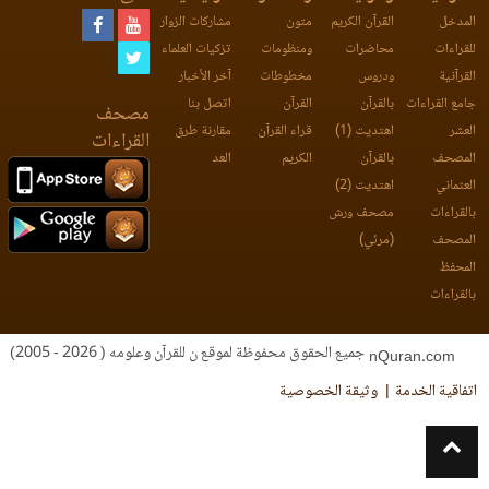
المدخل
القرآن الكريم
متون
مشاركات الزوار
للقراءات
محاضرات
ومنظومات
تزكيات العلماء
القرآنية
ودروس
مخطوطات
آخر الأخبار
جامع القراءات
بالقرآن
القرآن
اتصل بنا
مصحف
العشر
اهتديت (1)
قراء القرآن
مقارنة طرق
القراءات
المصحف
بالقرآن
الكريم
العد
العثماني
اهتديت (2)
بالقراءات
مصحف ورش
المصحف
(مرئي)
المحفظ
بالقراءات
جميع الحقوق محفوظة لموقع ن للقرآن وعلومه ( 2026 - 2005)
nQuran.com
اتفاقية الخدمة
وثيقة الخصوصية