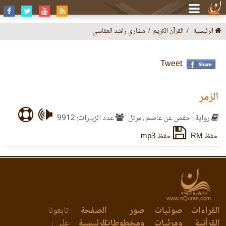
الرئيسية
القرآن الكريم
مشاري راشد العفاسي
Tweet
الزمر
رواية : حفص عن عاصم ، مرتل
عدد الزيارات: 9912
حفظ RM
حفظ mp3
www.nQuran.com
القراءات
صوتيات
صور
الصفحة
تابعونا
القرآنية
ومرئيات
ومخطوطات
الرئيسية
على :