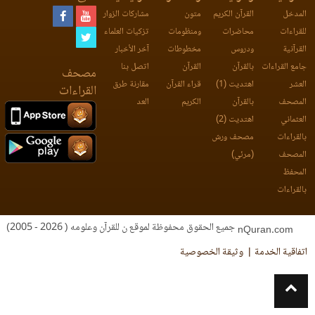
المدخل
القرآن الكريم
متون
مشاركات الزوار
للقراءات
محاضرات
ومنظومات
تزكيات العلماء
القرآنية
ودروس
مخطوطات
آخر الأخبار
جامع القراءات
بالقرآن
القرآن
اتصل بنا
مصحف
العشر
اهتديت (1)
قراء القرآن
مقارنة طرق
القراءات
المصحف
بالقرآن
الكريم
العد
العثماني
اهتديت (2)
بالقراءات
مصحف ورش
المصحف
(مرئي)
المحفظ
بالقراءات
جميع الحقوق محفوظة لموقع ن للقرآن وعلومه ( 2026 - 2005)
nQuran.com
اتفاقية الخدمة
وثيقة الخصوصية