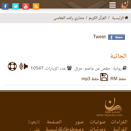
الرئيسية
القرآن الكريم
مشاري راشد العفاسي
Tweet
الجاثية
رواية : حفص عن عاصم ، مرتل
عدد الزيارات: 10547
حفظ RM
حفظ mp3
www.nQuran.com
القراءات
صوتيات
صور
الصفحة
تابعونا
القرآنية
ومرئيات
ومخطوطات
الرئيسية
على :