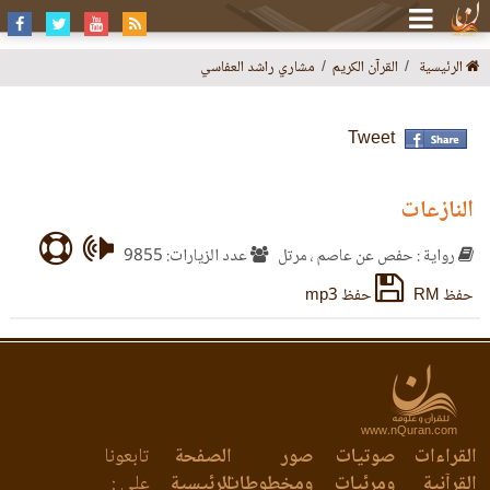
الرئيسية
القرآن الكريم
مشاري راشد العفاسي
Tweet
النازعات
رواية : حفص عن عاصم ، مرتل
عدد الزيارات: 9855
حفظ RM
حفظ mp3
www.nQuran.com
القراءات
صوتيات
صور
الصفحة
تابعونا
القرآنية
ومرئيات
ومخطوطات
الرئيسية
على :