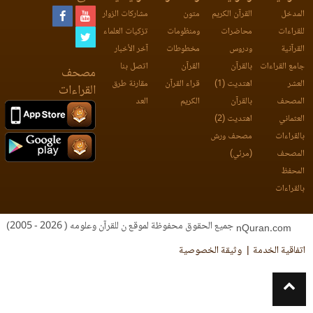
المدخل
القرآن الكريم
متون
مشاركات الزوار
للقراءات
محاضرات
ومنظومات
تزكيات العلماء
القرآنية
ودروس
مخطوطات
آخر الأخبار
جامع القراءات
بالقرآن
القرآن
اتصل بنا
مصحف
العشر
اهتديت (1)
قراء القرآن
مقارنة طرق
القراءات
المصحف
بالقرآن
الكريم
العد
العثماني
اهتديت (2)
بالقراءات
مصحف ورش
المصحف
(مرئي)
المحفظ
بالقراءات
جميع الحقوق محفوظة لموقع ن للقرآن وعلومه ( 2026 - 2005)
nQuran.com
اتفاقية الخدمة
وثيقة الخصوصية