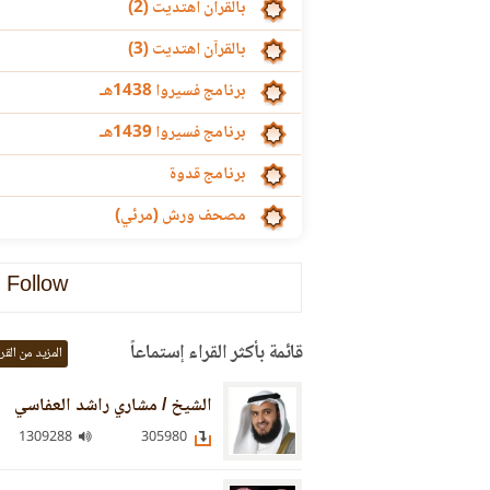
بالقرآن اهتديت (2)
بالقرآن اهتديت (3)
برنامج فسيروا 1438هـ
برنامج فسيروا 1439هـ
برنامج قدوة
مصحف ورش (مرئي)
Follow
قائمة بأكثر القراء إستماعاً
المزيد من القر
الشيخ / مشاري راشد العفاسي
1309288
305980