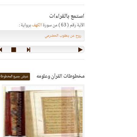
استمع بالقراءات
الآية رقم ( 63 ) من سورة
الكهف
برواية :
مخطوطات القرآن وعلومه
عرض جميع المخطوطا