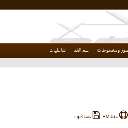
ور ومخطوطات
علم العَّد
تفاعليات
حفظ RM
حفظ mp3