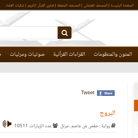
الصفحة الرئيسـة
المصحف العثماني
المصحف المحفظ
فتاوى القرآن الكريم
تزكيات العلماء
المتون والمنظومات
القراءات القرآنية
صوتيات ومرئيات
ص
Tweet
البروج
رواية : حفص عن عاصم ، مرتل
عدد الزيارات: 10511