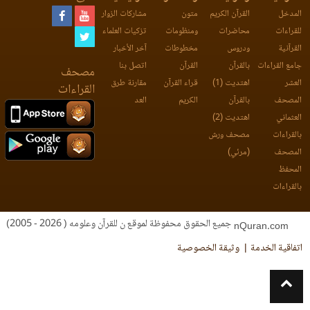
المدخل
القرآن الكريم
متون
مشاركات الزوار
للقراءات
محاضرات
ومنظومات
تزكيات العلماء
القرآنية
ودروس
مخطوطات
آخر الأخبار
جامع القراءات
بالقرآن
القرآن
اتصل بنا
مصحف
العشر
اهتديت (1)
قراء القرآن
مقارنة طرق
القراءات
المصحف
بالقرآن
الكريم
العد
العثماني
اهتديت (2)
بالقراءات
مصحف ورش
المصحف
(مرئي)
المحفظ
بالقراءات
جميع الحقوق محفوظة لموقع ن للقرآن وعلومه ( 2026 - 2005)
nQuran.com
اتفاقية الخدمة
وثيقة الخصوصية