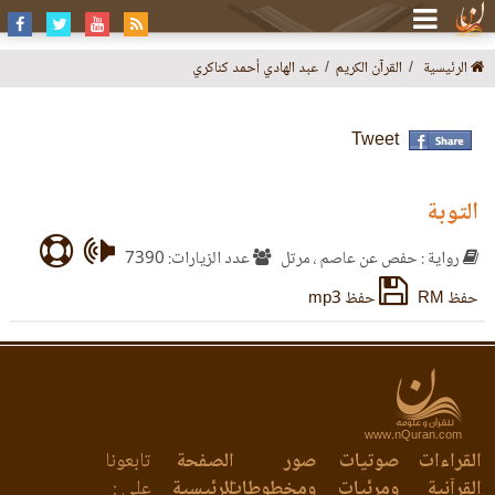
الرئيسية
القرآن الكريم
عبد الهادي أحمد كناكري
Tweet
التوبة
رواية : حفص عن عاصم ، مرتل
عدد الزيارات: 7390
حفظ RM
حفظ mp3
www.nQuran.com
القراءات
صوتيات
صور
الصفحة
تابعونا
القرآنية
ومرئيات
ومخطوطات
الرئيسية
على :