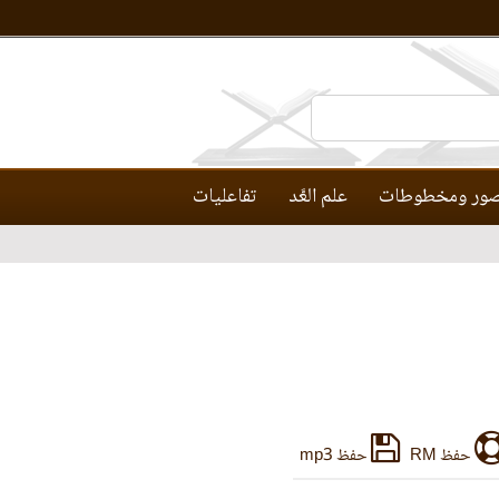
ور ومخطوطات
علم العَّد
تفاعليات
حفظ RM
حفظ mp3