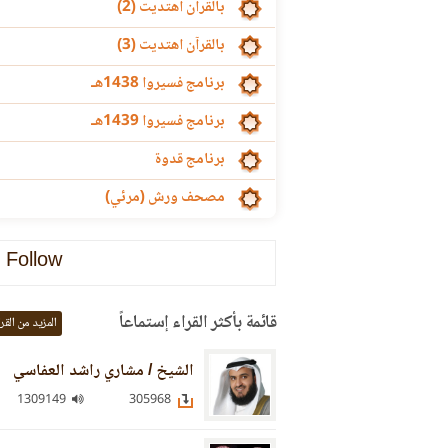
بالقرآن اهتديت (2)
بالقرآن اهتديت (3)
برنامج فسيروا 1438هـ
برنامج فسيروا 1439هـ
برنامج قدوة
مصحف ورش (مرئي)
Follow
قائمة بأكثر القراء إستماعاً
المزيد من القر
الشيخ / مشاري راشد العفاسي
1309149
305968