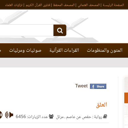
الصفحة الرئيسـة
المصحف العثماني
المصحف المحفظ
فتاوى القرآن الكريم
تزكيات العلماء
المتون والمنظومات
القراءات القرآنية
صوتيات ومرئيات
ص
Tweet
العلق
رواية : حفص عن عاصم ، مرتل
عدد الزيارات: 6456