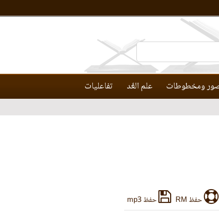
ور ومخطوطات
علم العَّد
تفاعليات
حفظ RM
حفظ mp3