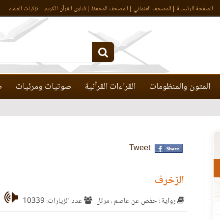
الصفحة الرئيسـة
المصحف العثماني
المصحف المحفظ
فتاوى القرآن الكريم
تزكيات العلماء
المتون والمنظومات
القراءات القرآنية
صوتيات ومرئيات
ص
Tweet
الزخرف
رواية : حفص عن عاصم ، مرتل
عدد الزيارات: 10339