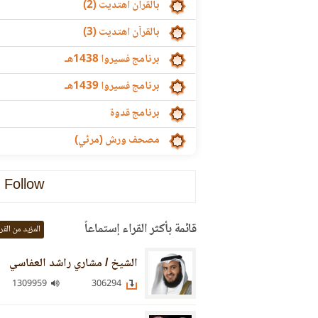
بالقرآن اهتديت (2)
بالقرآن اهتديت (3)
برنامج فسيروا 1438هـ
برنامج فسيروا 1439هـ
برنامج قدوة
مصحف ورش (مرئي)
Follow
قائمة بأكثر القراء إستماعاً
المزيد من القر
الشيخ / مشاري راشد العفاسي
1309959
306294