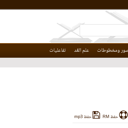
ور ومخطوطات
علم العَّد
تفاعليات
حفظ RM
حفظ mp3