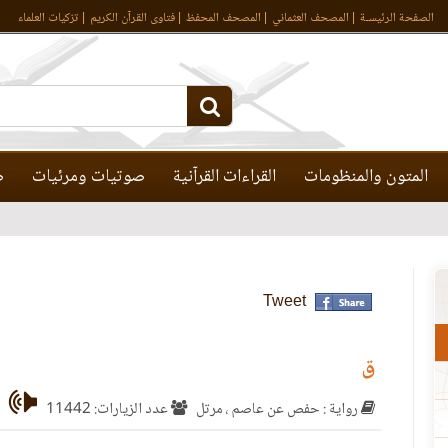
الصفحة الرئيسـة
المصحف العثماني
المصحف المحفظ
فتاوى القرآن الكريم
تزكيات العلماء
المتون والمنظومات
القراءات القرآنية
صوتيات ومرئيات
ص
Tweet
ق
رواية : حفص عن عاصم ، مرتل
عدد الزيارات: 11442