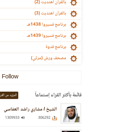
بالقرآن اهتديت (2)
بالقرآن اهتديت (3)
برنامج فسيروا 1438هـ
برنامج فسيروا 1439هـ
برنامج قدوة
مصحف ورش (مرئي)
Follow
قائمة بأكثر القراء إستماعاً
المزيد من القر
الشيخ / مشاري راشد العفاسي
1309933
306292