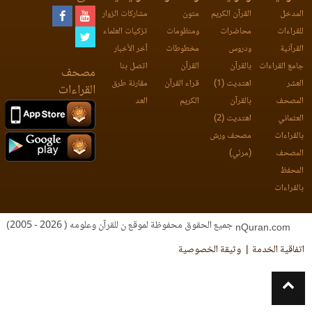
المدخل
القرآن الكريم
متون
مشاركات الزوار
للقراءات
محاضرات
ومنظومات
تزكيات العلماء
القرآنية
ودروس
مخطوطات
آخر الأخبار
جامع القراءات
بالقرآن
القرآن
اتصل بنا
مصحف
العشر
اهتديت (1)
قراء القرآن
مقارنة طرق
القراءات
المصحف
بالقرآن
الكريم
العد
العثماني
اهتديت (2)
بالقراءات
مصحف ورش
المصحف
(مرئي)
المحفظ
بالقراءات
جميع الحقوق محفوظة لموقع ن للقرآن وعلومه ( 2026 - 2005)
nQuran.com
اتفاقية الخدمة
وثيقة الخصوصية