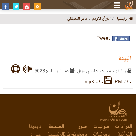
الرئيسية
القرآن الكريم
ماهر المعيقلي
Tweet
البينة
رواية : حفص عن عاصم ، مرتل
عدد الزيارات: 9023
حفظ RM
حفظ mp3
www.nQuran.com
القراءات
صوتيات
صور
الصفحة
تابعونا
القرآنية
ومرئيات
ومخطوطات
الرئيسية
على :