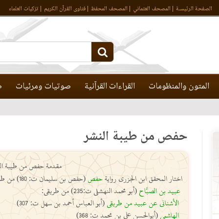
الصفحة الرئيسـة
المصحف العثماني
المصحف المحفظ
فتاوى القرآن الكريم
تزكيات العلماء
المتون والمنظومات
القراءات القرآنية
صوتيات ومرئيات
ص
حفص من طيبة النشر
مقدمة حفص من طيبة ال
اختار المحقق ابن الجزري رواية
حفص
(حفص بن سليمان ت: 180) من طريقي:
عبيد بن الصبَّاح
(أبو محمد النهشلي ت:235) من طريقي:
الأشناني عن عبيد من طريقي
(أبو العباس أحمد بن سهل ت: 307)
الهاشمي
(أبوالحسن علي بن محمد ت: 368)