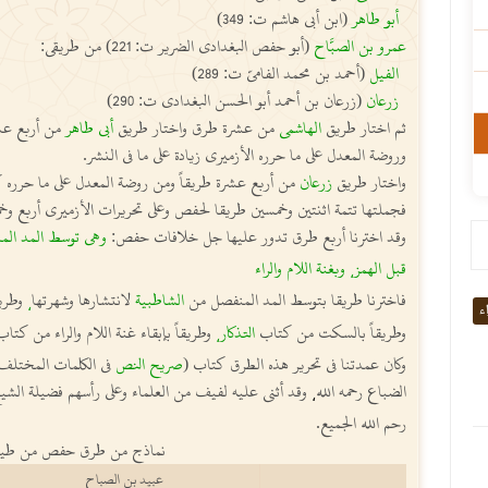
أبو طاهر
(ابن أبي هاشم ت: 349)
عمرو بن الصبَّاح
(أبو حفص البغدادي الضرير ت: 221) من طريقي:
الفيل
(أحمد بن محمد الفاميّ ت: 289)
زرعان
(زرعان بن أحمد أبو الحسن البغدادي ت: 290)
ثم اختار طريق
الهاشمي
من عشرة طرق واختار طريق
أبي طاهر
من أربع عشر
وروضة المعدل على ما حرره الأزميري زيادة على ما في النشر.
واختار طريق
زرعان
من أربع عشرة طريقاً ومن روضة المعدل على ما حرره كذل
فجملتها تتمة اثنتين وخمسين طريقا لحفص وعلى تحريرات الأزميري أربع وخ
وقد اخترنا أربع طرق تدور عليها جل خلافات حفص:
وهي توسط المد الم
قبل الهمز
وبغنة اللام والراء
،
فاخترنا طريقا بتوسط المد المنفصل من
الشاطبية
لانتشارها وشهرتها
وطريق
،
اء
وطريقاً بالسكت من كتاب
التذكار
وطريقاً بإبقاء غنة اللام والراء من كتا
،
وكان عمدتنا في تحرير هذه الطرق كتاب (
صريح النص
في الكلمات المختلف 
الضباع رحمه الله
وقد أثنى عليه لفيف من العلماء وعلى رأسهم فضيلة الشي
،
رحم الله الجميع.
نماذج من طرق حفص من طيبة
عبيد بن الصباح