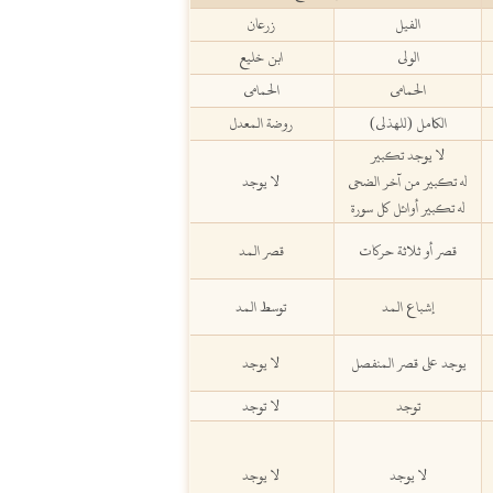
الفيل
زرعان
الولي
ابن خليع
الحمامي
الحمامي
الكامل (للهذلي)
روضة المعدل
لا يوجد تكبير
له تكبير من آخر الضحى
لا يوجد
له تكبير أوائل كل سورة
قصر أو ثلاثة حركات
قصر المد
إشباع المد
توسط المد
يوجد على قصر المنفصل
لا يوجد
توجد
لا توجد
لا يوجد
لا يوجد