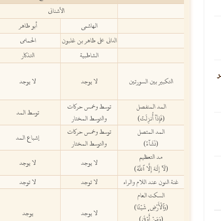
الأشناني
الهاشمي
أبو طاهر
الداني على طاهر بن غلبون
الحمامي
الشاطبية
التذكار
ر
التكبير بين السورتين
لا يوجد
لا يوجد
المد المنفصل
توسط وخمس حركات
توسط المد
(فَإِذَآ أُنزِلَتۡ)
والتوسط المختار
المد المتصل
توسط وخمس حركات
إشباع المد
(نَشَآءُ)
والتوسط المختار
مد التعظيم
لا يوجد
لا يوجد
(لَآ إِلَٰهَ إِلَّا ٱللَّهُ)
غنة النون عند اللام والراء
لا توجد
لا توجد
السكت العام
(وَٱلۡأَرۡضِ
شَيۡـًٔا)
،
لا يوجد
يوجد
(وَمَنۡ أَوۡفَىٰ)