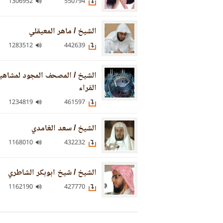
1306952
550794
الشيخ / ماهر المعيقلي
1283512
442639
الشيخ / المصحف المجود لمشاهي
القراء
1234819
461597
الشيخ / سعد الغامدي
1168010
432232
الشيخ / شيخ ابوبكر الشاطري
1162190
427770