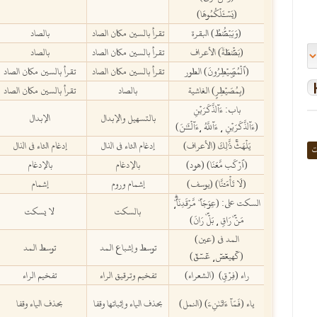
(يَسۡـَٔلۡكُمُوهَا)
(وَيَبۡصُۜطُ) البقرة
تقرأ بالسين مكان الصاد
بالصاد
(بَصۜۡطَةٗ) الأعراف
تقرأ بالسين مكان الصاد
بالصاد
(ٱلۡمُصَۜيۡطِرُونَ) الطور
تقرأ بالسين مكان الصاد
تقرأ بالسين مكان الصاد
(بِمُصَيۡطِرٍ) الغاشية
بالصاد
تقرأ بالسين مكان الصاد
باب: ءَآلذَّكَرَيۡنِ
بالتسهيل والإبدال
الإبدال
(ءَآلذَّكَرَيۡنِ
ءَآللَّهُ
ءَآلۡـَٰٔنَ)
،
،
يَلۡهَثۚ ذَّٰلِكَ (الأعراف)
إدغام الثاء في الذال
إدغام الثاء في الذال
ت
(ٱرۡكَب مَّعَنَا) (هود)
بالإدغام
بالإدغام
(لَا تَأۡمَ۬نَّا) (يوسف)
إشمام وروم
إشمام
السكت على: (عِوَجَاۜ مَّرۡقَدِنَاۜۗ
،
بالسكت
لا يسكت
مَنۡۜ رَاقٖ
بَلۡۜ رَانَ)
،
المد في (عين)
توسط وإشباع المد
توسط المد
(كٓهيعٓصٓ
عٓسٓقٓ)
،
راء (فِرۡقٖ) (الشعراء)
تفخيم وترقيق الراء
تفخيم الراء
ياء (فَمَآ ءَاتَىٰنِۦَ) (النمل)
بحذف الياء وإثباتها وقفا
بحذف الياء وقفا