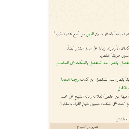
ة طريقاً واختار طريق
الفيل
من أربع عشرة طريقاً
ك الأزميري زيادة على ما في النشر أيضاً.
مسين طريقاً لحفص.
نفصل
وقصر المد المنفصل والسكت على الساكن
،
اً بقصر المد المنفصل من كتاب
روضة المعدل
،
ب
الكامل
فيها عن حفص) لعلامة زمانه الشيخ علي محمد
خ محمد علي خلف الحسيني شيخ القراء والمقارئ
 النشر
عمرو بن الصباح