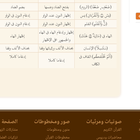
التبيان في شرح مورد الضمآن
الحرز الثمين شرح الحص
(ضَعۡفٖ
ضَعۡفٗا) (الروم)
بفتح الضاد وضمها
بضم الضاد
،
(يسٓ ١ وَٱلۡقُرۡءَانِ) يس
إظهار النون عند الواو
إدغام النون في الواو
(نٓۚ وَٱلۡقَلَمِ) القلم
إظهار النون عند الواو
إدغام النون في الواو
إظهار وإدغام الهاء في الهاء
الهاء في (مَالِيَهۡۜ ٢٨ هَلَكَ)
إظهار الهاء
والجمهور على الإظهار
(سَلَٰسِلَاْ) الإنسان
بحذف الألف وإثباتها وقفا
بحذف الألف وقفا
(أَلَمۡ نَخۡلُقكُّم) القاف في
إدغاما كاملا
إدغاما كاملا
الكاف
صوتيات ومرئيات
صور ومخطوطات
الصفحة ا
ة
القرآن الكريم
متون ومنظومات
مشاركات الزوا
محاضرات ودروس
مخطوطات القرآن
تزكيات العلما