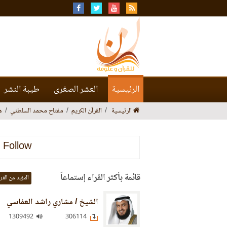
الرئيسية
العشر الصغرى
طيبة النشر
الرئيسية
القرآن الكريم
مفتاح محمد السلطني
ه
Follow
قائمة بأكثر القراء إستماعاً
المزيد من القر
الشيخ / مشاري راشد العفاسي
1309492
306114