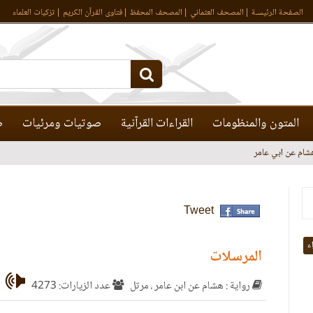
الصفحة الرئيسـة
المصحف العثماني
المصحف المحفظ
فتاوى القرآن الكريم
تزكيات العلماء
المتون والمنظومات
القراءات القرآنية
صوتيات ومرئيات
ص
شام عن ابي عامر
Tweet
اء
المرسلات
رواية : هشام عن ابن عامر ، مرتل
عدد الزيارات: 4273