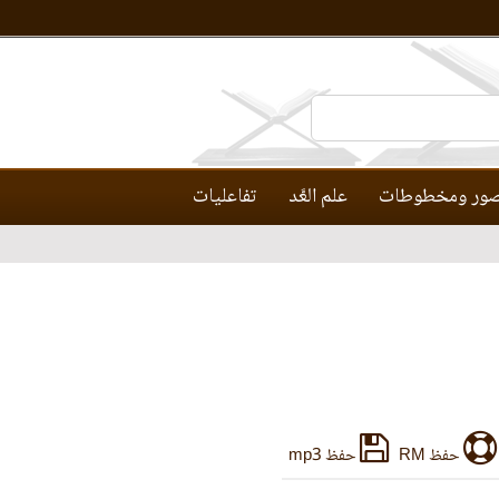
ور ومخطوطات
علم العَّد
تفاعليات
حفظ RM
حفظ mp3