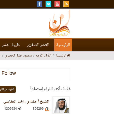
الرئيسية
العشر الصغرى
طيبة النشر
الرئيسية
القرآن الكريم
محمود خليل الحصري
ح
Follow
قائمة بأكثر القراء إستماعاً
المزيد من القر
الشيخ / مشاري راشد العفاسي
1309984
306299