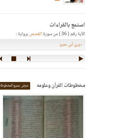
استمع بالقراءات
الآية رقم ( 36 ) من سورة
القصص
برواية :
مخطوطات القرآن وعلومه
عرض جميع المخطوطا