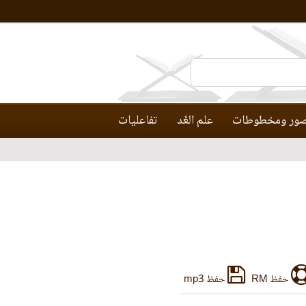
ور ومخطوطات
علم العَّد
تفاعليات
حفظ RM
حفظ mp3