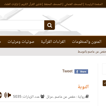
الصفحة الرئيسـة
المصحف العثماني
المصحف المحفظ
فتاوى القرآن الكريم
تزكيات العلماء
المتون والمنظومات
القراءات القرآنية
صوتيات ومرئيات
ص
فص عن عاصم بالتوسط
Tweet
اء
التوبة
رواية : حفص عن عاصم ، مرتل
عدد الزيارات: 5035