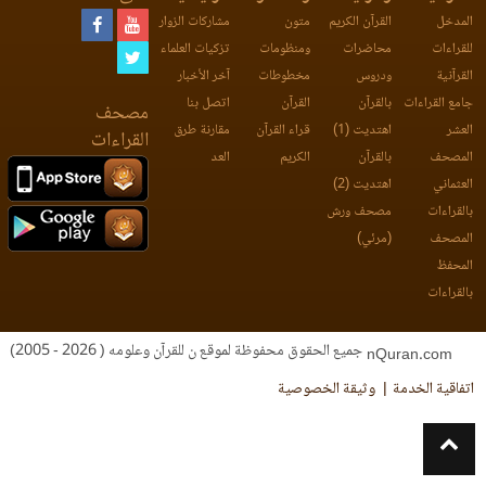
المدخل
القرآن الكريم
متون
مشاركات الزوار
للقراءات
محاضرات
ومنظومات
تزكيات العلماء
القرآنية
ودروس
مخطوطات
آخر الأخبار
جامع القراءات
بالقرآن
القرآن
اتصل بنا
مصحف
العشر
اهتديت (1)
قراء القرآن
مقارنة طرق
القراءات
المصحف
بالقرآن
الكريم
العد
العثماني
اهتديت (2)
بالقراءات
مصحف ورش
المصحف
(مرئي)
المحفظ
بالقراءات
جميع الحقوق محفوظة لموقع ن للقرآن وعلومه ( 2026 - 2005)
nQuran.com
اتفاقية الخدمة
وثيقة الخصوصية