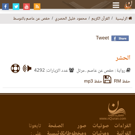
الرئيسية
القرآن الكريم
محمود خليل الحصري
حفص عن عاصم بالتوسط
Tweet
الحشر
رواية : حفص عن عاصم ، مرتل
عدد الزيارات: 4292
حفظ RM
حفظ mp3
www.nQuran.com
القراءات
صوتيات
صور
الصفحة
تابعونا
القرآنية
ومرئيات
ومخطوطات
الرئيسية
على :