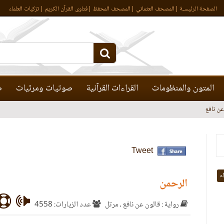
الصفحة الرئيسـة
المصحف العثماني
المصحف المحفظ
فتاوى القرآن الكريم
تزكيات العلماء
المتون والمنظومات
القراءات القرآنية
صوتيات ومرئيات
ص
عن نافع
Tweet
اء
الرحمن
رواية : قالون عن نافع ، مرتل
عدد الزيارات: 4558