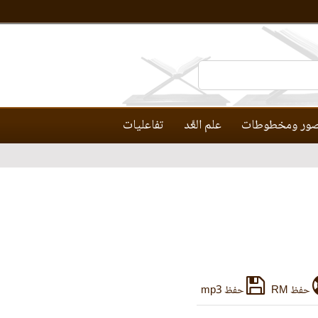
ور ومخطوطات
علم العَّد
تفاعليات
حفظ RM
حفظ mp3