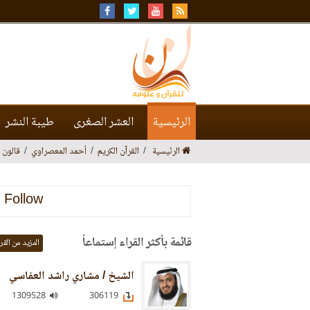
الرئيسية
العشر الصغرى
طيبة النشر
الرئيسية
القرآن الكريم
أحمد المعصراوي
قالون 
Follow
قائمة بأكثر القراء إستماعاً
المزيد من القر
الشيخ / مشاري راشد العفاسي
1309528
306119