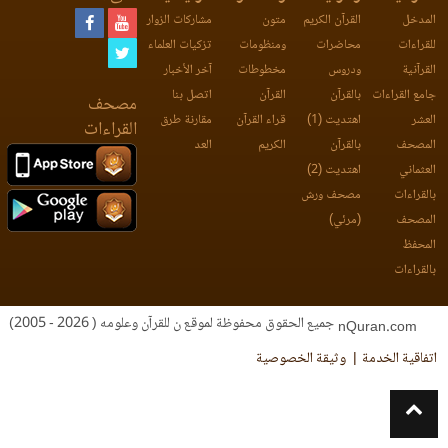
المدخل
القرآن الكريم
متون
مشاركات الزوار
للقراءات
محاضرات
ومنظومات
تزكيات العلماء
القرآنية
ودروس
مخطوطات
آخر الأخبار
جامع القراءات
بالقرآن
القرآن
اتصل بنا
مصحف
العشر
اهتديت (1)
قراء القرآن
مقارنة طرق
القراءات
المصحف
بالقرآن
الكريم
العد
العثماني
اهتديت (2)
بالقراءات
مصحف ورش
المصحف
(مرئي)
المحفظ
بالقراءات
جميع الحقوق محفوظة لموقع ن للقرآن وعلومه ( 2026 - 2005)
nQuran.com
اتفاقية الخدمة
وثيقة الخصوصية