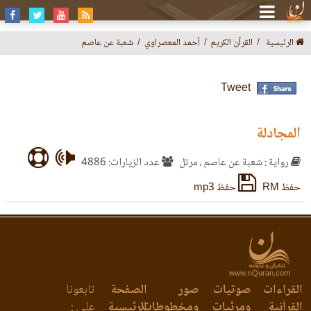
الرئيسية
القرآن الكريم
أحمد المعصراوي
شعبة عن عاصم
Tweet
المجادلة
رواية : شعبة عن عاصم ، مرتل
عدد الزيارات: 4886
حفظ RM
حفظ mp3
www.nQuran.com
القراءات
صوتيات
صور
الصفحة
تابعونا
القرآنية
ومرئيات
ومخطوطات
الرئيسية
على :