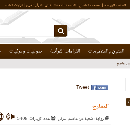
الصفحة الرئيسـة
المصحف العثماني
المصحف المحفظ
فتاوى القرآن الكريم
تزكيات العلماء
المتون والمنظومات
القراءات القرآنية
صوتيات ومرئيات
ص
عن عاصم
Tweet
اء
المعارج
رواية : شعبة عن عاصم ، مرتل
عدد الزيارات: 5408