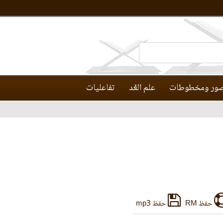
ور ومخطوطات
علم العَّد
تفاعليات
حفظ RM
حفظ mp3