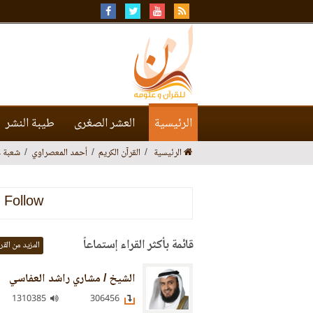
الرئيسية
العشر الصغرى
طيبة النشر
الرئيسية
القرآن الكريم
أحمد المعصراوي
شعبة 
Follow
قائمة بأكثر القراء إستماعاً
المزيد من القر
الشيخ / مشاري راشد العفاسي
1310385
306456