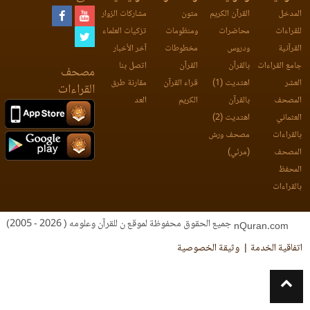
المدخل
القرآن الكريم
متون
مشاركات الزوار
للقراءات
محاضرات
ومنظومات
تزكيات العلماء
القرآنية
ودروس
مخطوطات
آخر الأخبار
جامع القراءات
بالقرآن
القرآن
اتصل بنا
مصحف
العشر
اهتديت (1)
قراء القرآن
مقارنة طرق
القراءات
المصحف
بالقرآن
الكريم
العد
العثماني
اهتديت (2)
بالقراءات
مصحف ورش
المصحف
(مرئي)
المحفظ
بالقراءات
جميع الحقوق محفوظة لموقع ن للقرآن وعلومه ( 2026 - 2005)
nQuran.com
اتفاقية الخدمة
وثيقة الخصوصية