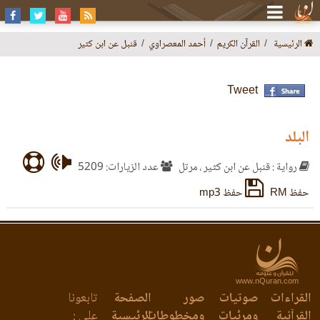
الرئيسية
القرآن الكريم
أحمد المعصراوي
قنبل عن ابن كثير
Tweet
البلد
رواية : قنبل عن ابن كثير ، مرتل
عدد الزيارات: 5209
حفظ RM
حفظ mp3
www.nQuran.com
القراءات
صوتيات
صور
الصفحة
تابعونا
القرآنية
ومرئيات
ومخطوطات
الرئيسية
على :