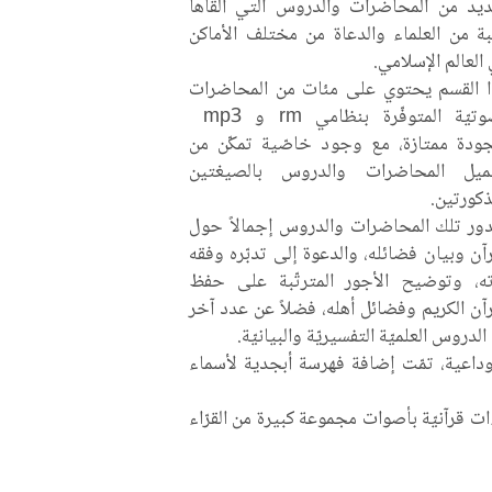
ديد من المحاضرات والدروس التي ألقاها
ة من العلماء والدعاة من مختلف الأماكن
العالم الإسلامي.
 القسم يحتوي على مئات من المحاضرات
الصوتيّة المتوفّرة بنظامي rm و mp3
ودة ممتازة، مع وجود خاصّية تمكّن من
ميل المحاضرات والدروس بالصيغتين
ذكورتين.
ور تلك المحاضرات والدروس إجمالاً حول
رآن وبيان فضائله، والدعوة إلى تدبّره وفقه
ته، وتوضيح الأجور المترتّبة على حفظ
رآن الكريم وفضائل أهله، فضلاً عن عدد آخر
الدروس العلميّة التفسيريّة والبيانيّة.
وداعية، تمّت إضافة فهرسة أبجدية لأسماء
ت قرآنيّة بأصوات مجموعة كبيرة من القرّاء