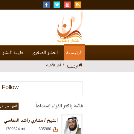
الرئيسية
العشر الصغرى
طيبة النشر
آخر الأخبار
الرئيسية
Follow
قائمة بأكثر القراء إستماعاً
المزيد من القر
الشيخ / مشاري راشد العفاسي
1309324
305980