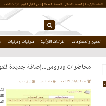
الصفحة الرئيسـة
المصحف العثماني
المصحف المحفظ
فتاوى القرآن الكريم
تزكيات العلماء
المتون والمنظومات
القراءات القرآنية
صوتيات ومرئيات
ص
محاضرات ودروس...إضافة جديدة للمو
عدد الزيارات: 27379
طباعة المقال
أرسل لصديق
اء
تكا
للق
الم