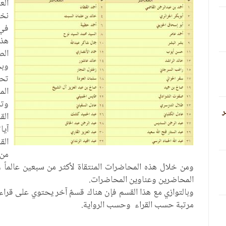
الع
نخب
في 
هذا
وبج
تح
الم
وتد
ر
الق
آيا
الق
من 
ومن خلال هذه المحاضرات المنتقاة لأكثر من سبعين عالماً 
المحاضرين وعناوين المحاضرات.
وبالتوازي مع هذا القسم فإن هناك قسمٌ آخر يحتوي على قراءا
مرتبة حسب القراء وحسب الرواية.