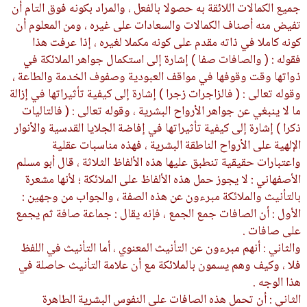
جميع الكمالات اللائقة به حصولا بالفعل ، والمراد بكونه فوق التام أن
تفيض منه أصناف الكمالات والسعادات على غيره ، ومن المعلوم أن
كونه كاملا في ذاته مقدم على كونه مكملا لغيره ، إذا عرفت هذا
فقوله : ( والصافات صفا ) إشارة إلى استكمال جواهر الملائكة في
ذواتها وقت وقوفها في مواقف العبودية وصفوف الخدمة والطاعة ،
وقوله تعالى : ( فالزاجرات زجرا ) إشارة إلى كيفية تأثيراتها في إزالة
ما لا ينبغي عن جواهر الأرواح البشرية ، وقوله تعالى : ( فالتاليات
ذكرا ) إشارة إلى كيفية تأثيراتها في إفاضة الجلايا القدسية والأنوار
الإلهية على الأرواح الناطقة البشرية ، فهذه مناسبات عقلية
واعتبارات حقيقية تنطبق عليها هذه الألفاظ الثلاثة ، قال أبو مسلم
الأصفهاني : لا يجوز حمل هذه الألفاظ على الملائكة ؛ لأنها مشعرة
بالتأنيث والملائكة مبرءون عن هذه الصفة ، والجواب من وجهين :
الأول : أن الصافات جمع الجمع ، فإنه يقال : جماعة صافة ثم يجمع
على صافات .
والثاني : أنهم مبرءون عن التأنيث المعنوي ، أما التأنيث في اللفظ
فلا ، وكيف وهم يسمون بالملائكة مع أن علامة التأنيث حاصلة في
هذا الوجه .
الثاني : أن تحمل هذه الصافات على النفوس البشرية الطاهرة