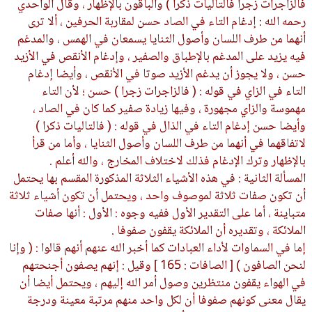
فالزاجرات زجرا فالتاليات ذكرا ) والباقون بالإظهار ، وقال الواحدي
رحمه الله : إدغام التاء في الصاد حسن لمقاربة الحرفين ، ألا ترى
أنهما من طرف اللسان وأصول الثنايا يسمعان في الهمس ، والمدغم
فيه يزيد على المدغم بالإطباق والصفير ، وإدغام الأنقص في الأزيد
حسن ، ولا يجوز أن يدغم الأزيد صوتا في الأنقص ، وأيضا إدغام
التاء في الزاي في قوله : ( فالزاجرات زجرا ) حسن ؛ لأن التاء
مهموسة والزاي مجهورة ، وفيها زيادة صفير كما كان في الصاد ،
وأيضا حسن إدغام التاء في الذال في قوله : ( فالتاليات ذكرا )
لاتفاقهما في أنهما من طرف اللسان وأصول الثنايا ، وأما من قرأ
بالإظهار وترك الإدغام فذلك لاختلاف المخارج ، والله أعلم .
المسألة الثانية : في هذه الأشياء الثلاثة المذكورة المقسم بها يحتمل
أن تكون صفات ثلاثة لموصوف واحد ، ويحتمل أن تكون أشياء ثلاثة
متباينة ، أما على التقدير الأول ففيه وجوه : الأول : أنها صفات
الملائكة ، وتقديره أن الملائكة يقفون صفوفا .
إما في السماوات لأداء العبادات كما أخبر الله عنهم أنهم قالوا : ( وإنا
لنحن الصافون ) [ الصافات : 165 ] وقيل : إنهم يصفون أجنحتهم
في الهواء يقفون منتظرين وصول أمر الله إليهم ، ويحتمل أيضا أن
يقال معنى كونهم صفوفا أن لكل واحد منهم مرتبة معينة ودرجة