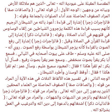
المقدسة المقبلة على عبودية الله - تعالى -الذين هم ملائكة الأرض
وبيانه من وجهين : الوجه الأول : أن قوله تعالى : ( والصافات صفا )
المراد الصفوف الحاصلة عند أداء الصلوات بالجماعة وقوله : (
فالزاجرات زجرا ) إشارة إلى قراءة : أعوذ بالله من الشيطان الرجيم
كأنهم بسبب قراءة هذه الكلمة يزجرون الشياطين عن إلقاء الوساوس
في قلوبهم في أثناء الصلاة ، وقوله : ( فالتاليات ذكرا ) إشارة إلى
قراءة القرآن في الصلاة وقيل : ( فالزاجرات زجرا ) إشارة إلى رفع
الصوت بالقراءة كأنه يزجر الشيطان بواسطة رفع الصوت ، روي أنه -
صلى الله عليه وسلم - طاف على بيوت أصحابه في الليالي ، فسمع
أبا بكر يقرأ بصوت منخفض ، وسمع عمر يقرأ بصوت رفيع ، فسأل أبا
بكر : لم تقرأ هكذا ؟ فقال : المعبود سميع عليم ، وسأل عمر : لم تقرأ
هكذا ؟ فقال : أوقظ الوسنان وأطرد الشيطان .
الوجه الثاني : في تفسير هذه الألفاظ الثلاث في هذه الآية أن المراد
من قوله : ( والصافات صفا ) الصفوف الحاصلة من العلماء المحقين
الذين يدعون إلى دين الله تعالى ، والمراد من قوله : ( فالزاجرات زجرا
) اشتغالهم بالزجر عن الشبهات والشهوات ، والمراد من قوله تعالى : (
فالتاليات ذكرا ) اشتغالهم بالدعوة إلى دين الله والترغيب في العمل
بشرائع الله .