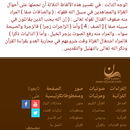
الوجه الثالث : في تفسير هذه الألفاظ الثلاثة أن نحملها على أحوال
الغزاة والمجاهدين في سبيل الله فقوله : ( والصافات صفا ) المراد
منه صفوف القتال لقوله تعالى : ( إن الله يحب الذين يقاتلون في
سبيله صفا ) [ الصف : 4 ] وأما ( الزاجرات زجرا ) فالزجرة والصيحة
سواء ، والمراد منه رفع الصوت بزجر الخيل ، وأما ( التاليات ذكرا )
فالمراد اشتغال الغزاة وقت شروعهم في محاربة العدو بقراءة القرآن
وذكر الله تعالى بالتهليل والتقديس .
www.nQuran.com
القراءات
صوتيات
صور
الصفحة
تابعونا
القرآنية
ومرئيات
ومخطوطات
الرئيسية
على :
المدخل
القرآن الكريم
متون
مشاركات الزوار
للقراءات
محاضرات
ومنظومات
تزكيات العلماء
القرآنية
ودروس
مخطوطات
آخر الأخبار
جامع القراءات
بالقرآن
القرآن
اتصل بنا
مصحف