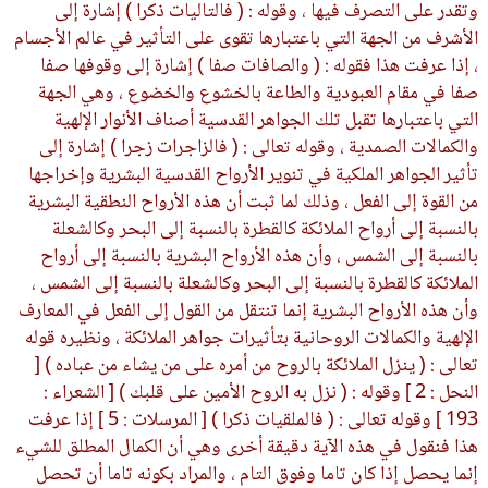
وتقدر على التصرف فيها ، وقوله : ( فالتاليات ذكرا ) إشارة إلى
الأشرف من الجهة التي باعتبارها تقوى على التأثير في عالم الأجسام
، إذا عرفت هذا فقوله : ( والصافات صفا ) إشارة إلى وقوفها صفا
صفا في مقام العبودية والطاعة بالخشوع والخضوع ، وهي الجهة
التي باعتبارها تقبل تلك الجواهر القدسية أصناف الأنوار الإلهية
والكمالات الصمدية ، وقوله تعالى : ( فالزاجرات زجرا ) إشارة إلى
تأثير الجواهر الملكية في تنوير الأرواح القدسية البشرية وإخراجها
من القوة إلى الفعل ، وذلك لما ثبت أن هذه الأرواح النطقية البشرية
بالنسبة إلى أرواح الملائكة كالقطرة بالنسبة إلى البحر وكالشعلة
بالنسبة إلى الشمس ، وأن هذه الأرواح البشرية بالنسبة إلى أرواح
الملائكة كالقطرة بالنسبة إلى البحر وكالشعلة بالنسبة إلى الشمس ،
وأن هذه الأرواح البشرية إنما تنتقل من القول إلى الفعل في المعارف
الإلهية والكمالات الروحانية بتأثيرات جواهر الملائكة ، ونظيره قوله
تعالى : ( ينزل الملائكة بالروح من أمره على من يشاء من عباده ) [
النحل : 2 ] وقوله : ( نزل به الروح الأمين على قلبك ) [ الشعراء :
193 ] وقوله تعالى : ( فالملقيات ذكرا ) [ المرسلات : 5 ] إذا عرفت
هذا فنقول في هذه الآية دقيقة أخرى وهي أن الكمال المطلق للشيء
إنما يحصل إذا كان تاما وفوق التام ، والمراد بكونه تاما أن تحصل