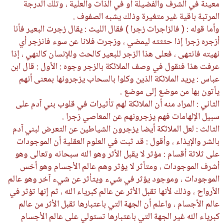
معينة في الشرف والفضيلة أو في الذات والعلية ، وتلك الدرجة
المرتبة باقية غير متغيرة وذلك يشبه الصفوف .
وأما قوله : ( فالزاجرات زجرا ) فقال الليث : يقال زجرت البعير فأنا
أزجره زجرا إذا حثثته ليمضي ، وزجرت فلانا عن سوء فانزجر أي
نهيته فانتهى ، فعلى هذا الزجر للبعير كالحث وللإنسان كالنهي ، إذا
عرفت هذا فنقول في وصف الملائكة بالزجر وجوه : الأول : قال ابن
عباس : يريد الملائكة الذين وكلوا بالسحاب يزجرونها بمعنى أنهم
يأتون بها من موضع إلى موضع .
الثاني : المراد منه أن الملائكة لهم تأثيرات في قلوب بني آدم على
سبيل الإلهامات فهم يزجرونهم عن المعاصي زجرا .
الثالث : لعل الملائكة أيضا يزجرون الشياطين عن التعرض لبني آدم
بالشر والإيذاء ، وأقول : قد ثبت في العلوم العقلية أن الموجودات
على ثلاثة أقسام : مؤثر لا يقبل الأثر وهو الله سبحانه وتعالى وهو
أشرف الموجودات ، ومتأثر لا يؤثر وهم عالم الأجسام وهو أخس
الموجودات ، وموجود يؤثر في شيء ويتأثر عن شيء آخر وهو عالم
الأرواح ، وذلك لأنها تقبل الأثر عن عالم كبرياء الله ، ثم إنها تؤثر في
عالم الأجسام ، واعلم أن الجهة التي باعتبارها تقبل الأثر من عالم
كبرياء الله غير الجهة التي باعتبارها تستولي على عالم الأجسام