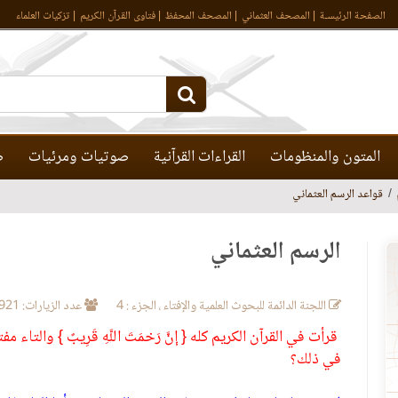
الصفحة الرئيسـة
المصحف العثماني
المصحف المحفظ
فتاوى القرآن الكريم
تزكيات العلماء
المتون والمنظومات
القراءات القرآنية
صوتيات ومرئيات
ص
قواعد الرسم العثماني
الرسم العثماني
اللجنة الدائمة للبحوث العلمية والإفتاء ، الجزء : 4
عدد الزيارات: 18921
قرأت في القرآن الكريم كله { إِنَّ رَحْمَتَ اللَّهِ قَرِيبٌ } والتا
في ذلك؟