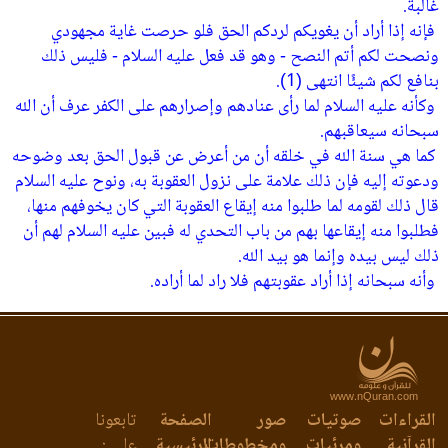
غالبة‏.
‏ فإنه إذا أراد أن يغويكم لردكم الحق فلو حرصت غاية مجهودي
ونصحت لكم أتم النصح - وهو قد فعل عليه السلام - فليس ذلك
بنافع لكم شيئًا انتهى ‏(1)‏‏.
‏ وكأنه عليه السلام لما رأى عنادهم وإصرارهم على الكفر عرف أن الله
سبحانه سيعاقبهم‏.
‏ كما هي سنة الله في خلقه أن من أعرض عن قبول الحق بعد وضوحه
ودعوته إليه فإن ذلك علامة على نزول العقوبة به، ونوح عليه السلام
قال ذلك لقومه لما طلبوا منه إيقاع العقوبة التي كان يخوفهم منها،
فطلبوا منه إيقاعها بهم من باب التحدي له فبين عليه السلام لهم أن
ذلك ليس بيده وإنما هو بيد الله‏.
‏ وأنه سبحانه إذا أراد عقوبتهم فلا راد لما أراده‏.
www.nQuran.com
القراءات
صوتيات
صور
الصفحة
تابعونا
القرآنية
ومرئيات
ومخطوطات
الرئيسية
على :