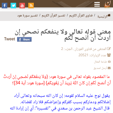
فتاوى القرآن الكريم
تفسير القرآن الكريم
تفسير سورة هود
الرئيسية
معنى قوله تعالى ولا ينفعكم نصحي إن
أردت أن أنصح لكم
Tweet
المنتقى من فتاوى الفوزان ، الجزء : 2
عدد الزيارات: 20521
طباعة المقال
أرسل لصديق
ما المقصود بقوله تعالى في سورة هود‏:‏ ‏{‏وَلاَ يَنفَعُكُمْ نُصْحِي إِنْ أَرَدتُّ
أَنْ أَنصَحَ لَكُمْ إِن كَانَ اللَّهُ يُرِيدُ أَن يُغْوِيَكُمْ‏}‏ ‏[‏سورة هود‏:‏ آية 34‏]‏‏؟
‏ يقول نوح عليه السلام لقومه‏:‏ إن كان الله سبحانه وتعالى أراد
إضلالكم ودماركم بسبب كفركم وإعراضكم فلا راد لقضائه‏.
‏ قال الشيخ عبد الرحمن بن سعدي في ‏"‏تفسيره‏"‏‏:‏ أي إن إرادة الله