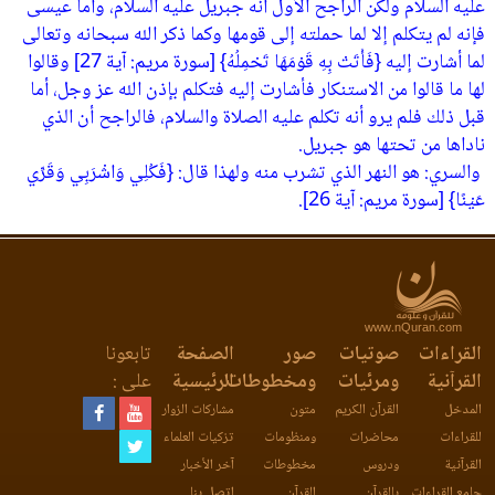
عليه السلام ولكن الراجح الأول أنه جبريل عليه السلام، وأما عيسى
فإنه لم يتكلم إلا لما حملته إلى قومها وكما ذكر الله سبحانه وتعالى
لما أشارت إليه ‏{‏فَأَتَتْ بِهِ قَوْمَهَا تَحْمِلُهُ‏}‏ ‏[‏سورة مريم‏:‏ آية 27‏]‏ وقالوا
لها ما قالوا من الاستنكار فأشارت إليه فتكلم بإذن الله عز وجل، أما
قبل ذلك فلم يرو أنه تكلم عليه الصلاة والسلام، فالراجح أن الذي
ناداها من تحتها هو جبريل‏.
‏ والسري‏:‏ هو النهر الذي تشرب منه ولهذا قال‏:‏ ‏{‏فَكُلِي وَاشْرَبِي وَقَرِّي
عَيْنًا‏}‏ ‏[‏سورة مريم‏:‏ آية 26‏]‏‏.
www.nQuran.com
القراءات
صوتيات
صور
الصفحة
تابعونا
القرآنية
ومرئيات
ومخطوطات
الرئيسية
على :
المدخل
القرآن الكريم
متون
مشاركات الزوار
للقراءات
محاضرات
ومنظومات
تزكيات العلماء
القرآنية
ودروس
مخطوطات
آخر الأخبار
جامع القراءات
بالقرآن
القرآن
اتصل بنا