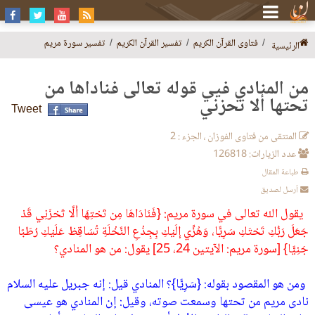
فتاوى القرآن الكريم
تفسير القرآن الكريم
تفسير سورة مريم
الرئيسية
من المنادي فيي قوله تعالى فناداها من
تحتها ألا تحزني
Tweet
المنتقى من فتاوى الفوزان ، الجزء : 2
عدد الزيارات: 126818
طباعة المقال
أرسل لصديق
يقول الله تعالى في سورة مريم‏:‏ ‏{‏فَنَادَاهَا مِن تَحْتِهَا أَلَّا تَحْزَنِي قَدْ
جَعَلَ رَبُّكِ تَحْتَكِ سَرِيًّا، وَهُزِّي إِلَيْكِ بِجِذْعِ النَّخْلَةِ تُسَاقِطْ عَلَيْكِ رُطَبًا
جَنِيًّا‏}‏ ‏[‏سورة مريم‏:‏ الآيتين 24، 25‏]‏ يقول‏:‏ من هو المنادي‏؟
‏ ومن هو المقصود بقوله‏:‏ ‏{‏سَرِيًّا‏}‏‏؟
‏ المنادي قيل‏:‏ إنه جبريل عليه السلام
نادى مريم من تحتها وسمعت صوته، وقيل‏:‏ إن المنادي هو عيسى